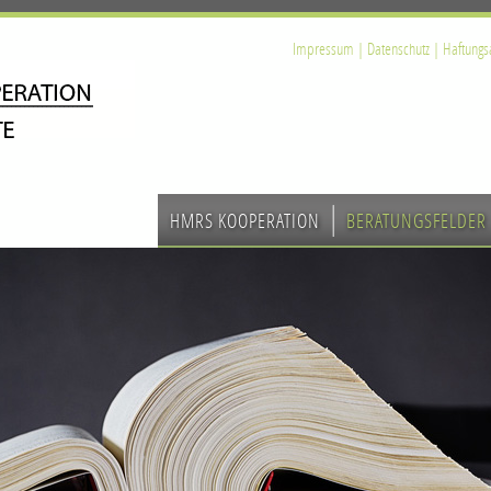
Impressum
|
Datenschutz
|
Haftungs
HMRS KOOPERATION
BERATUNGSFELDER