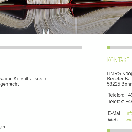
KONTAKT
HMRS Koope
- und Aufenthaltsrecht
Beueler Bah
agenrecht
53225 Bon
Telefon:
+49
Telefax:
+49
E-Mail:
in
Web:
ww
ngen